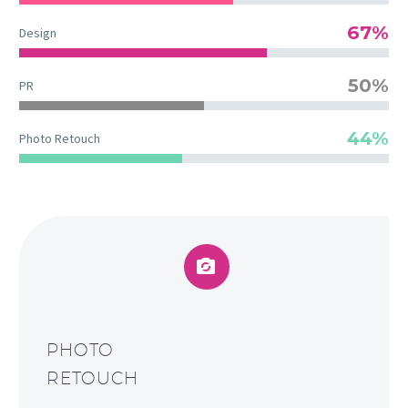
67%
Design
50%
PR
44%
Photo Retouch


PHOTO
RETOUCH