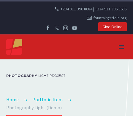
+234 911 396 8684 | +234 911 396 8685
fountain@tfolc.org
Give Online
PHOTOGRAPHY
LIGHT PROJECT
Home
Portfolio Item
Photography Light (Demo)