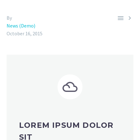


By
News (Demo)
October 16, 2015


LOREM IPSUM DOLOR
SIT